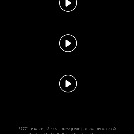
© כל הזכויות שמורות | מועדון האזור | הרכב 13, תל-אביב 67771