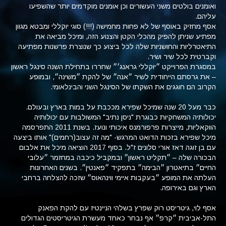
ואומנים בולטים משני העשורים וכן אומנים מוקדמים יותר שהשפיעו
עליהם.
אסף מחזיק באוסף של לא פחות מחמישה (!!!) סוגי יוקללי ומבטא מגוון
מפתיע שניתן להפיק מהכלי הקטן והצנוע הזה, ומיכל מביאה את
התיאטרליות והחושניות שלה לכל ביצוע כך שנוצרת פרשנות מפתיעה
וקברטית לכל שיר ושיר.
במסגרת הפרוייקט ״יוקללי גראנג׳״ שחררו בתחילת השנה סינגל ראשון
– את גרסתם הייחודית לשיר ״אנה״ של להקת ״משינה״, ובמופע
הקרוב הם חוגגים את השקתו של הסינגל השני והבינלאומי.
כבר מעל 20 שנה שמיכל שפירא מככבת על במות בארץ ובעולם.
יכולותיה המשחקיות כבוגרת "ניסן נתיב" המשולבות עם יכולותיה
הווקאליות, מייצרות פרפורמנס איכותי ונועז. בשנת 2011 התפרסמה
מיכל שפירא בזכות הדואט המרגש- "מה זה עצוב(רחמים)" אותו ביצעה
עם בן זוגה דאז אורי סלונים ז"ל. בסוף 2017 הוציאה מיכל את אלבום
הבכורה שלה – ״תקליט ראשון״ ובמקביל כיכבה במחזמר ״עלובי
החיים״ בתיאטרון ״הבימה״ בתפקיד ״פאנטין״. בשנים האחרונות
העלתה את המופע ״בעקבות איימי ווינהאוס״ שזכה להצלחה ברחבי
הארץ וגם באירופה.
אסף לוי, גיטריסט רוק שפרץ בשלהי הניינטיז עם להקת הפאנק
התל-אביבית ״קרפ״ אף נבחר כאחד מעשרת הגיטריסטים הגדולים