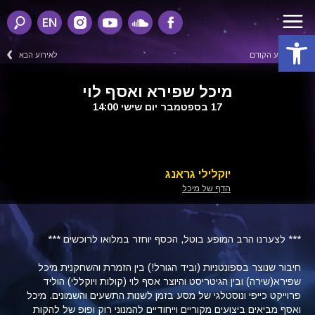
EN
פתח סרגל נגישות
לאירוע הקודם
לאירוע הבא
מיכל שפירא ואסף לוי
17 בספטמבר יום שישי 14:00
יוקלילי גראנג
הדף של מיכל
*** לצערנו הרב המופע בוטל, הכסף יוחזר במלואו לרוכשים ***
חיבור שנוצר בספונטניות (וביד הגורל!) בין הזמרת והשחקנית מיכל
שפירא(שירה) ובין הגיטריסט והיוצר אסף לוי (קולות ויוקללי) הוליד
פרוייקט כייפי ונוסטלגי של מסע בזמן לשנות התשעים והשמונים. מיכל
ואסף מביאים ביצועים מקוריים וייחודיים להמנוני רוק ופופ של להקות