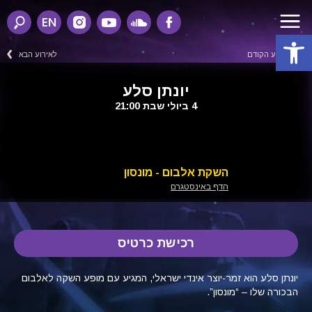
EN
פתח סרגל נגישות
לאירוע הקודם
לאירוע הבא
יונתן סלע
4 ביולי שבת 21:00
השקת אלבום - מונסון
הדף באינסטגרם
רכישת כרטיס
יונתן סלע הוא זמר-יוצר אינדי ישראלי, המגיע עם מופע השקה לאלבום
הבכורה שלו – “מונסון”.