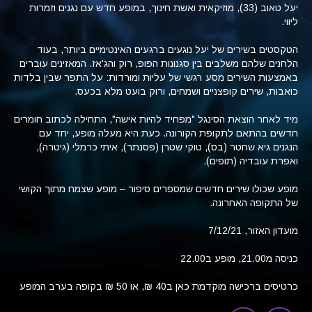
יעל טאוב (33), מוזיקאית ואשת חינוך, במופע חדש עם נגנים וזמרות
ליווי.
הטקסטים בשירים של יעל נוגעים ברגעים האינטימיים ביותר, בעוד
הלחנים שלהם משלבים בין סגנונות הפופ, רוק והג'אז. המאזינים עוברים
באמצעות השירים מסע רגשי של עליות ומורדות: על התפר שבין בלדות
כואבות, שירים קופצניים ושמחים, ורוק בועט מלא בכעס.
מיד לאחר הוצאת הסינגל "מפחיד להיות אישה", התחילה לכתוב חומרים
חדשים בהתאם לתקופת הקורונה. כעת היא מעלה מופע, יחד עם
הנגנים גיא שחטר (בס), טוקי שטרן (פסנתר), איתי כרמלי (גיטרה),
ואפרת עובדיה (תופים).
מופע שכולו שירים חדשים שמספרים סיפור – מופע שצמח מתוך הקושי
של התקופה האחרונה.
מועדון האזור, 7/12/21
כניסה מ21.00, מופע ב22.00
כרטיסים ברכישה מוקדמת כאן ב40 ₪, או 50 ₪ בקופה בערב המופע