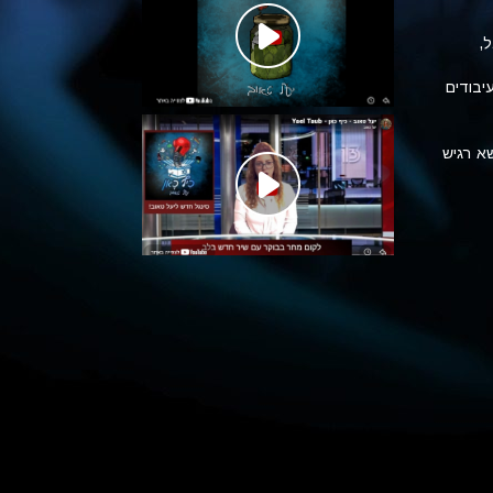
ל,
יבודים
שא רגיש