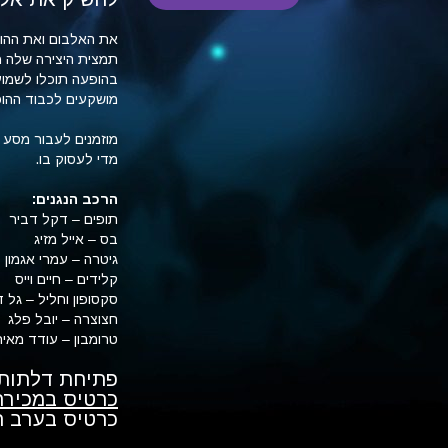
את האלבום ואת ההופע
תמצית היצירה שלה מ-30 השנים האחרונ
בהופעה תוכלו לשמוע 
מושקעים לכבוד ההופ
מוזמנים לעבור מסע ב
מדי לעסוק בו.
הרכב הנגנים:
תופים – דקל דביר
בס – אייל מזיג
גיטרה – עמרי אגמון
קלידים – חיים וייס
סקסופון וחליל – גל ד
חצוצרה – יובל פלג
טרומבון – עודד מאיר
פתיחת דלתות 20:30, תחילת מופע :30
כרטיס במכירה מו
כרטיס בערב המופע