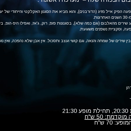
ה הפיק אייל מזיג (הדורבנים), והוא מביא את הסגנון האקלקטי והייחודי של יע
ות.
שירים מהאלבום (וגם כמה שלא), בסגנונות פופ, רוק, ג'אז, ואפילו היפ-הופ, בע
עה, וסקציית נשפנים משוגעת.
ין שירים של שמחה והנאה, וגם קושי ועצב ותסכול. אין אבן שלא נהפכה, ואין נו
הן
21
קדמת: 50 ש"ח
: 70 ש"ח