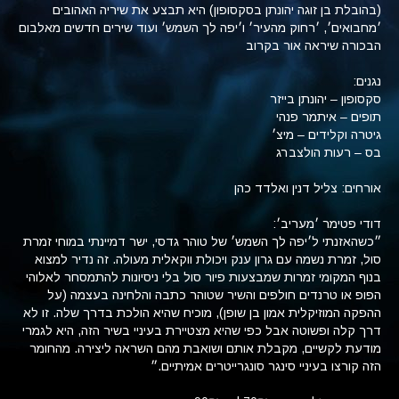
(בהובלת בן זוגה יהונתן בסקסופון) היא תבצע את שיריה האהובים
׳מחבואים׳, ׳רחוק מהעיר׳ ו׳יפה לך השמש׳ ועוד שירים חדשים מאלבום
הבכורה שיראה אור בקרוב
נגנים:
סקסופון – יהונתן בייזר
תופים – איתמר פנהי
גיטרה וקלידים – מיצ׳
בס – רעות הולצברג
אורחים: צליל דנין ואלדד כהן
דודי פטימר ׳מעריב׳:
״כשהאזנתי ל׳יפה לך השמש׳ של טוהר גדסי, ישר דמיינתי במוחי זמרת
סול, זמרת נשמה עם גרון ענק ויכולת ווקאלית מעולה. זה נדיר למצוא
בנוף המקומי זמרות שמבצעות פיור סול בלי ניסיונות להתמסחר לאלוהי
הפופ או טרנדים חולפים והשיר שטוהר כתבה והלחינה בעצמה (על
ההפקה המוזיקלית אמון בן שופן), מוכיח שהיא הולכת בדרך שלה. זו לא
דרך קלה ופשוטה אבל כפי שהיא מצטיירת בעיניי בשיר הזה, היא לגמרי
מודעת לקשיים, מקבלת אותם ושואבת מהם השראה ליצירה. מהחומר
הזה קורצו בעיניי סינגר סונגרייטרים אמיתיים.״