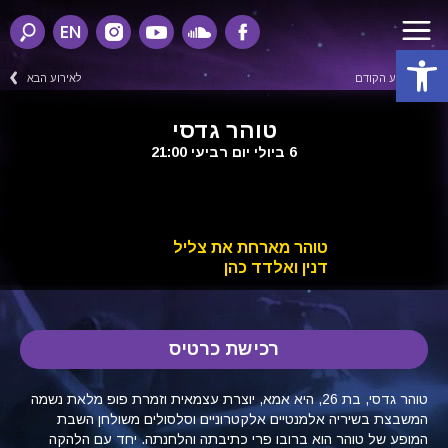
EN
פתח סרגל נגישות
לאירוע הקודם
לאירוע הבא
טוהר גדסי
6 ביולי יום רביעי 21:00
טוהר מארחת את צליל
דנין ואלדד כהן
רכישת כרטיס
טוהר גדסי, בת 26, היא אמא, יוצרת עצמאית וזמרת פופ מלאת נשמה
המשבצת בשיריה אלמנטיים אלקטרוניים וסלסולים משולחן השבת
המופע של טוהר הוא ברובו פרי כתיבתה והלחנתה. יחד עם הלהקה