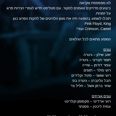
לא מפספסת ומביאה
ביצועים מדוייקים ונאמנים למקור. עם סטליסט חדש לגמרי ויצירות פרוג
על-זמניות.
תוכלו לשמוע בהופעה חיה את מגוון הלהיטים של להקות הפרוג כגון
Pink Floyd, King
Crimson, Camel ועוד!
המופע מתאים לכל הגילאים
נגנים
:
יואב שילון – גיטרה
תומר חברוני – גיטרה
עומר דורמן – שירה
רועי מילר – תופים
רועי שושני – סינת' וקלידים
תבל גלינברג – גיטרה בס
שחר ברמן אשל – חליל צד
נגנים אורחים
:
רועי ארדיטי – סקסופון וקלרינט
עמית ליכטין – פסנתר