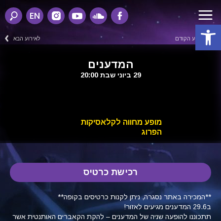
EN
פתח סרגל נגישות
לאירוע הקודם
לאירוע הבא
המדענים
29 ביוני שבת 20:00
מופע מחווה לקלאסיקות
הפרוג
רכישת כרטיס
**המכירה באתר נסגרה, ניתן לקנות כרטיסים בקופה**
ב29.6 המדענים מגיעים לאזור!
תתכוננו להופעה שניה של המדענים – להקת הקאברים האותנטית אשר