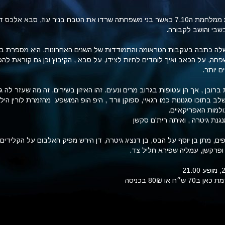
טליה הושפעה ישירות ממלחמת ה7.10 כאשר בני משפחתה שרדו את הטבח בניר עוז, סבא אלכס 
שבי והושב לקבורה.
לה כתבה בעקבות הטראומה והתמודדות של השנים האחרונות. היא מספרת בש
ה, על הכאב ואיך לומדים לחיות לצידו, על סבא , הקיבוץ וכן גם קוראת לה
ם יותר.
רובן , אך הן עטופות בגרוב מרים ונעים. זהו האיזון בשירים, זה מה שעזר לה ג
 בתוכו סגנונות כמו רגאיי, ספוקן וורד , היפ הופ המושפע מהזמרת לורין היל 
ולמות האפריקאיים.
נת גיטרה , ואיתה רית'ם סקשן
ים,
מתן
בן
יוסף
על הבס,
בן
דנציג
גיטרה,
דן
הירש
מפיק האלבום על הקלידים 
ופרקשן,
עמליה
שפירא
חליל צד.
 או 80₪ בכניסה