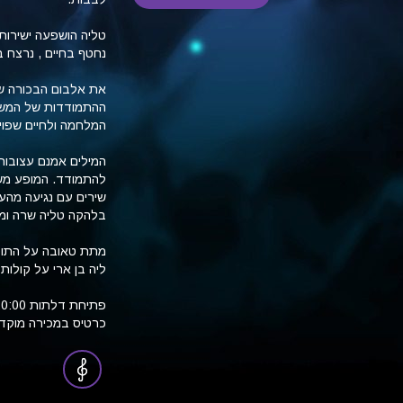
נחטף בחיים , נרצח ב
את אלבום הבכורה ש
ההתמודדות של המשפח
המלחמה ולחיים שפויי
המילים אמנם עצובות ב
להתמודד. המופע משלב
שירים עם נגיעה מהע
בלהקה טליה שרה ומנג
מתת
טאובה
על התופ
ליה
בן
ארי
על קולות 
פתיחת דלתות 20:00, מופע 21:00
כרטיס במכירה מוקדמת כאן ב70 ש״ח