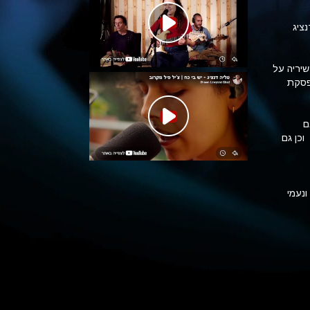
דנציג
יריה על
פסקת
ם
וכן גם
ו
נעמי