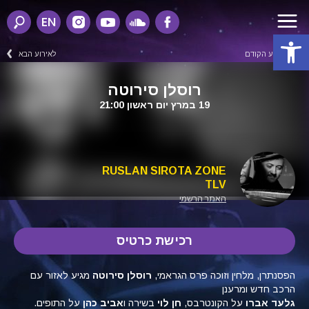
EN
פתח סרגל נגישות
לאירוע הקודם
לאירוע הבא
רוסלן סירוטה
19 במרץ יום ראשון 21:00
RUSLAN SIROTA ZONE
TLV
האתר הרשמי
רכישת כרטיס
הפסנתרן, מלחין וזוכה פרס הגראמי,
רוסלן סירוטה
מגיע לאזור עם
הרכב חדש ומרענן
גלעד אברו
על הקונטרבס,
חן לוי
בשירה ו
אביב כהן
על התופים.