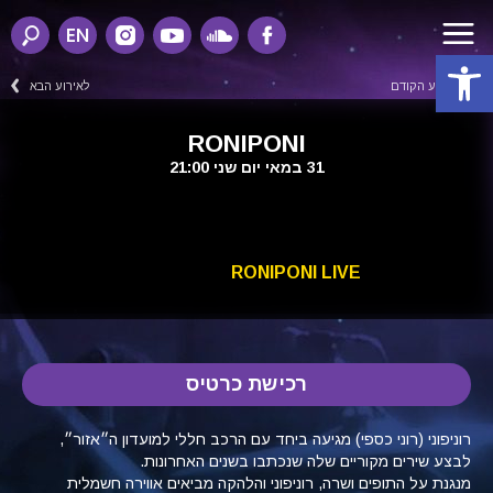
EN
פתח סרגל נגישות
לאירוע הקודם
לאירוע הבא
RONIPONI
31 במאי יום שני 21:00
RONIPONI LIVE
רכישת כרטיס
רוניפוני (רוני כספי) מגיעה ביחד עם הרכב חללי למועדון ה״אזור״,
לבצע שירים מקוריים שלה שנכתבו בשנים האחרונות.
מנגנת על התופים ושרה, רוניפוני והלהקה מביאים אווירה חשמלית