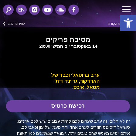
EN
פתח סרגל נגישות
לאירוע הקודם
לאירוע הבא
מסיבת פריקים
14 באוקטובר יום חמישי 20:00
ערב ברוטאלי וכבד של
הארדקור, גריינד ודת'
מטאל. איכס.
רכישת כרטיס
זה לא חלום, זה ערב שיגרום לכם להיות עצובים שיש לכם אוזניים.
סושיאל דיסוננס חוזרים לערב אחד וחד פעמי של יגון וכאבי לב.
איתם יופיעו מעניש שהם טובים יותר, גוגונאד שנשמעים כמו תאונה