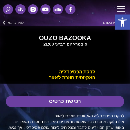
EN
פתח סרגל נגישות
לאירוע הקודם
לאירוע הבא
OUZO BAZOOKA
9 במרץ יום רביעי 21:00
להקת הפסיכדליה
האקזוטית חוזרת לאזור
רכישת כרטיס
להקת הפסיכדליה האקזוטית חוזרת לאזור.
אוזו בזוקה מחברת בין עולמות וז׳אנרים ביצירתיות חסרת מעצורים ,
באופן שרק הם יודעים לחבר ומצליחים ליצור עולם פסיכדלי , אך נגיש,