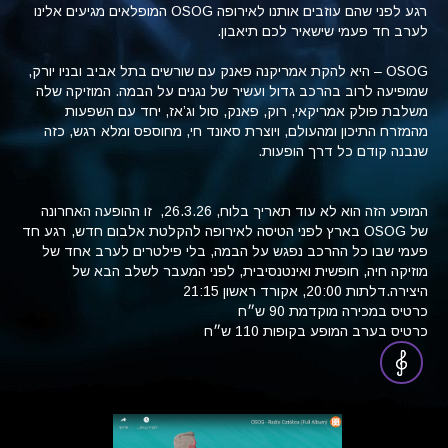
רגע לפני שהם עוזבים אותנו לאירופה OSOG המופלאים מגיעים אלינו
לערב חד פעמי שישאיר לכם תיאבון.
OSOG – היא להקת אמריקנה פאנק עם שורשים בתל אביב ובניו יורק,
שמופיעה לרוב בהרכב גדול ועשיר של נגנים על הבמה. המוזיקה שלה
משלבת פולק אמריקאי, רוק, פאנק, סול וג’אז, יחד עם השפעות
מהמזרח התיכון ומהעולם, ויוצרת סאונד חי, מחוספס ומלא רגש, כזה
שנבנה קודם כל דרך הופעות.
המופע הזה הוא לא עוד תאריך בלוח, 26.3.26, זו ההופעה האחרונה
של
OSOG בארץ לפני הטיסה לאירופה להקלטת אלבום חדש, רגע חד
פעמי שבו כל ההרכב נפגש על הבמה, בלי פילטרים לערב אחד של
מוזיקה חיה, חופשית ואינטנסיבית, לפני המעבר לשלב הבא של
היצירה.דלתות 20:00, אקורד ראשון 21:15
כרטיס במכירה מוקדמת 90 ש״ח
כרטיס בערב המופע בקופות 110 ש״ח