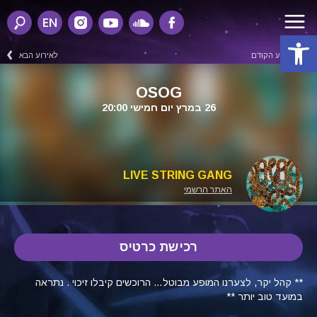
EN
פתח סרגל נגישות
לאירוע הקודם
לאירוע הבא
OSOG
26 במרץ יום חמישי 20:00
LIVE STRING GANG
האתר הרשמי
רכישת כרטיס
** קהל יקר, לצערנו המופע מבוטל… הרוכשים קיבלו זיכוי . נתראה
במועד טוב יותר **