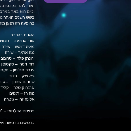
וכיום הוא בוגר במרכז
בשש השנים האחרונות,
בהופעה הזו תנוגן מוזיקה מרובת סגנונות 
הנגנים בהרכב:
אורי אחינעם – חצוצ
מאיה דויטש – שירה
נגה אתגר – שירה
יהונתן פלד – טרומבון
דוד דמרי – סקסופון 
ענבר סולומון – סקסו
גיא שיק – כינור
שחר גרשגורן – בס ח
ערגה קוטלר – קלידי
נווה רז – תופים
אלונה יורן – גיטרה
פתיחת הדלתות – 21:00,
כרטיסים ברכישה מוקדמת כאן ב 50 