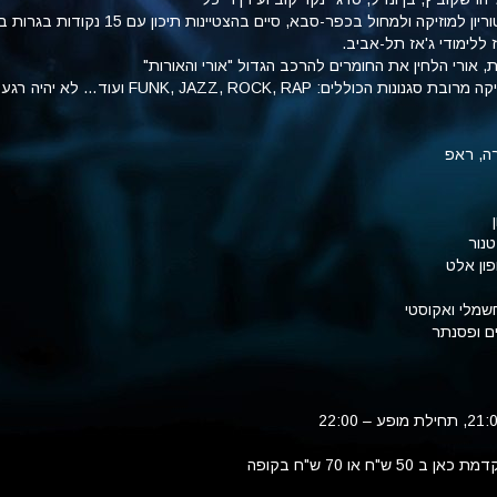
אורי למד בקונסרבטוריון למוזיקה ולמחול בכפר-סבא, סיים בהצטיינות תיכון
 ללימודי ג'אז תל-אביב.
 אורי הלחין את החומרים להרכב הגדול "אורי והאורות"
הכוללים: FUNK, JAZZ, ROCK, RAP ועוד… לא יהיה רגע דל!
רה, ראפ
טנור
פון אלט
שמלי ואקוסטי
ם ופסנתר
תחילת מופע – 22:00
ש"ח או 70 ש"ח בקופה