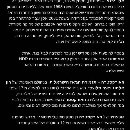
אלון יבנאי
– פסנתרן, מלחין ומעבד, נולד בשנת 1969 בישראל בה
גדל ורכש את חינוכו המוזיקלי. בשנת 1993 נסע אלון ללימודים בבוסטון
שבארצות הברית ואחרי שלוש שנים זכה בפרס הראשון בתחרות הג׳אז
האמריקאית לפסנתר בפלורידה. בשנת 2001 אלון עבר להתגורר בניו
יורק, הופיע ברחבי העולם והקליט חמישה אלבומים של מוזיקה מקורית,
בנוסף להקלטות והופעות עם אמנים שונים ביניהם ננסי וילסון, יו יו מה,
פרדי הבארד, ג׳ו לובאנו, טום הראל, דייב ליבמן, פקיטו דה ריברה,
רג׳ינה קארטר, בוב מוזס, לואיס הייז ועוד.
בנוסף להופעות אלון מקדיש זמן ניכר לכתיבה לביג בנד. אחת
התזמורות אתם אלון עובד באופן קבוע היא תזמורת הרדיו NDR
הפועלת בהמבורג, והשניה היא האורקסטרה – תזמורת הג'אז
הישראלית.
האורקסטרה – תזמורת הג'אז הישראלית
, בניהולם האומנותי של
רון
אלמוג ויאיר סלוצקי
, היא בית המרכז לתוכו כבר למעלה מ 17 שנים
את טובי המוסיקאים בישראל לסביבה יצרתית ופוריה של מלחינים,
מעבדים ונגנים סולנים.
האורקסטרה
משתמשת במבנה הדומה לביג
בנד הקלאסי אך משלבת לתוכו סגנונות מוסיקליים רבים ומגוונים.
הופעתיה של
האורקסטרה
הן מפגן מוסיקלי וירטואוזי, מרגש ומהפנט
שלא משאיר רגע אחד משעמם כש-12 הסולנים של האורקסטרה
מציגים את יכולותיהם.