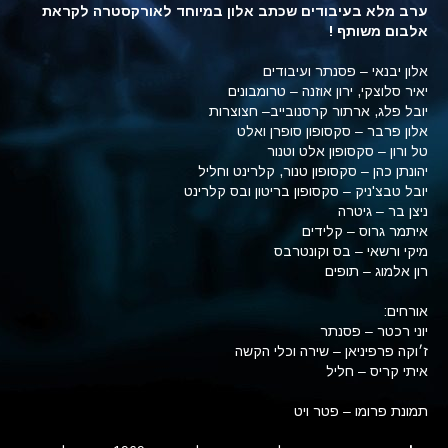
ערב מלא בעיבודים שכתב אלון במיוחד לאורקסטרה לקראת
אלבום משותף !
אלון יבנאי – פסנתר ועיבודים
יאיר סלוצקי, ירון אוזנה – טרומבונים
יובל פלג, ארתור קרסנובייב– חצוצרות
אלון פרבר – סקסופון סופרן ואלט
טל ורון – סקסופון אלט וטנור
יהונתן כהן – סקסופון טנור, קלרינט וחליל
יובל טבצ'ניק – סקסופון בריטון ובס קלרינט
ניצן בר – גיטרה
איתמר גרוס – קלידים
מיקי ורשאי – בס וקונטרבס
רון אלמוג – תופים
אורחים:
יוני רכטר – פסנתר
ז׳וקה פרפיניאן – שירה וכלי הקשה
איתי קריס – חליל
תמונת פרומו – פטר ויט