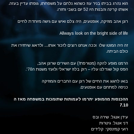
הוא נהרג בביתו בניר עוז כשהוא נלחם על משפחתו, גופתו עדיין בעזה.
אשתו קרינה והבנות היו 52 יום בשבי וחזרו.
רונן אהב מוזיקה, אופנועים, היה צלם ואיש עם גישה מיוחדת לחיים
Allways look on the bright side of life
זה היה המוטו שלו וככה אנחנו רוצים לזכור אותו… ולדאוג שיחזירו את
כולם הביתה.
הרמנו מופע להקה (מטורפת!) עם השירים שרונן אהב,
הפס קול שגדלנו עליו – רוק בלוז ישראלי ולועזי משנות ה70'.
בואו לחגוג את החיים של רונן עם החברים והמוזיקה
כניסה למתחם עם אופנועים.
ההכנסות מהמופע יתרמו לעמותות שתומכות במשפחה מאז ה
7.10
עידן אנגל: שירה ובס
דני אנגל: גיטרות
רועי קמינסקי: קלידים