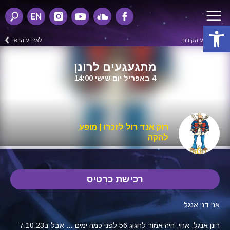
EN
פתח סרגל נגישות
לאירוע הקודם
לאירוע הבא
מתגעגעים לרונן
4 באפריל יום שישי 14:00
רוק אנד רול לזכרו | מופע
להקה
רכישת כרטיס
אני דני אנגל
רונן אנגל, אחי, היה אמור לחגוג 56 לפני כמה ימים … אבל ב7.10.23