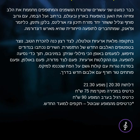
כבר כמעט שני עשורים שחבורת הנשפנים והמתופפים מחממת את הלב
ומזיזה את האגן בהופעות בארץ ובעולם, ברחוב ועל הבמה, עם גרוב
סוחף וצליל ששוזר יחד מזרח תיכון וניו אורלינס, בלקן ותימן, כליזמר
ופ'אנק, שמתחברים לתופעה הייחודית שהיא מארש דונדורמה.
בתקופה מלאת ארעיות וטלטלה, לצד רצון כנה להכרת הטוב, נוצר
בטפטופים האלבום החדש של התזמורת. השירים נכתבו בנדודים
וחיפוש, לפעמים באופן הכי מילולי שניתן: במיניבוס, תוך כדי נסיעה
להופעה. גם ההקלטות ארעיות: פעם לצד מדורה, פעם באולפן, ופעם
בסדנת נגרות עם קולות גשם על הפח שנכנסו למיקס.
פותחים טור חורף עם אלבום חדש בדרך.
דלתות 20:30 | מופע 21:30
כרטיס במכירה מוקדמת 75 ש"ח
כרטיס רגיל בערב המופע 90 ש"ח
*כרטיסים מהמופע שבוטל – תקפים למועד החדש.