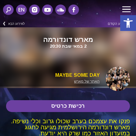
EN
פתח סרגל נגישות
לאירוע הקודם
לאירוע הבא
מארש דונדורמה
2 במאי שבת 20:30
MAYBE SOME DAY
האתר של מארש
רכישת כרטיס
פנקו את עצמכם בערב שכולו גרוב וכלי נשיפה.
מארש דונדורמה הירושלמית מגיעה לחגוג
במועדון האזור כמו שרק היא יודעת.