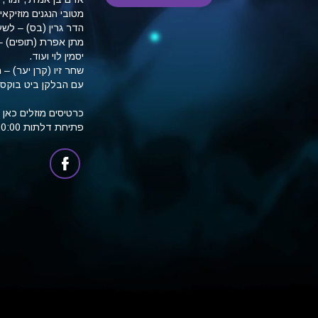
מטובי הנגנים מוזיקא
הדר גרין (בס) – לשע
מתן אפרת (תופים) – 
יסמין לוי ועוד.
שחר זיו (קרן יער) – 
עם הבלקן ביט בוקס.
כרטיסים מוזלים כאן ב60 ש"ח ו70 ש"ח בדלת
פתיחת דלתות 20:00 תחילת מופע 21:00