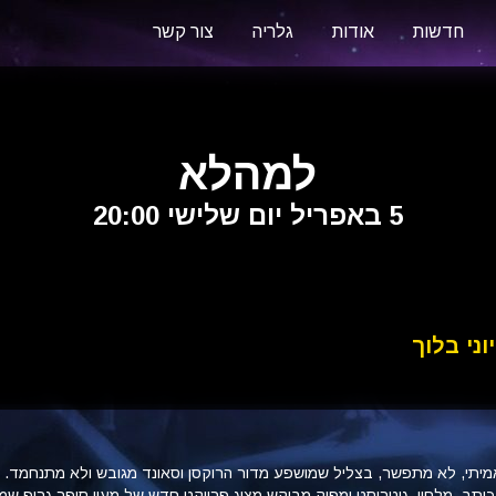
חדשות
אודות
גלריה
צור קשר
למהלא
5 באפריל יום שלישי 20:00
ני בלוך
מיתי, לא מתפשר, בצליל שמושפע מדור הרוקסן וסאונד מגובש ולא מתנחמד.
כותב, מלחין, גיטריסט ומפיק מבוקש מציג פרויקט חדש של מעין סופר גרופ שמ