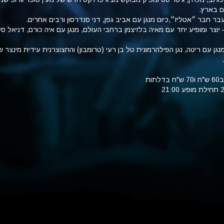
ים בארץ.
בר חבר ״אטליז״,כיום מנגן עם אביב גפן, דני סנדרסון ורבים אחרים.
יוצר ומופיע יחד עם מאיה בלזיצמן ברחבי העולם, מנגן עם איה כורם, דניאל סלו
מנגן עם ריטה, נגן הפילהרמונית טל בן רעי (טרומבון) והחצוצרנית עידית מינצר 
ות