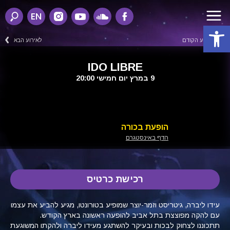
EN
פתח סרגל נגישות
לאירוע הקודם
לאירוע הבא
IDO LIBRE
9 במרץ יום חמישי 20:00
הופעת בכורה
הדף באינסטגרם
רכישת כרטיס
עידו ליברה, גיטריסט וזמר-יוצר שמופיע בטורונטו, מגיע להביע את עצמו
עם להקה מפוצצת בתל אביב להופעה ראשונה בארץ הקודש.
תתכוננו לצחוק לבכות ובעיקר להשתגע מעידו ליברה ולהקתו המשוגעת