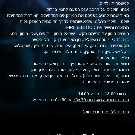
למשפחות וילדים.
אנחנו הולכים על הרכב ענק הפעם לחגוג בגדול.
מאוד שמח להציג בפניכם את המוזיקאים המדהימים והאורחת המדהימה
שלנו – הילרי סרג׳נט שהיא שותפה לדרך הקוסמית המוסיקאלית
תתארח ותשיר את FIRE & BLOOD
האחים ביטון על הרייתם סקשן -ישראל ביטון – תופים ,שליו ביטון -בס.
בן מורדכי -גיטרה חשמלית, חן מאיר ועידן ק – כלי הקשה.
סקסופונים : יותם ברק, עידו איזן, אילן ארד, שי ברקוביץ׳, שני סלווס,
דקל אפשטיין, יובל סורקין, אביב בלום ואיתי רייטן.
חליל – מרסלו זובר
חצוצרות : אורי פרטוש, גיא גורביץ׳, בני רן ואסף סופי גורן.
טרומבונים: עודד מאיר, מעיין מילוא, יהונתן פלד ומתן ממן.
תמר (עם חולם חסר בלי ו) ג׳ורג׳ כהן סקסופון אלט, מקלדת רפייס של
ימהה, קומפוזיציות ועיבודים.
דלתות 13:00 | מופע 14:00
כרטיס במכירה מוקדמת 70 ש"ח
או 90 ש"ח ביום המופע.
כרטיס לילדים במחיר מוזל