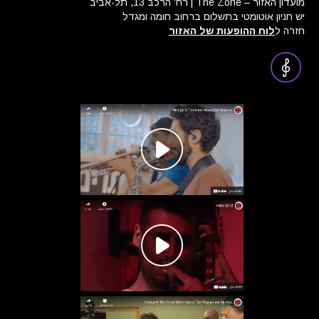
מועדון האזור – The Zone | רח' הרכב 13, תל-אביב
יש חניון אוטומטי בתשלום ברחוב חומה ומגדל
חזרה ל
לוח ההופעות של האזור