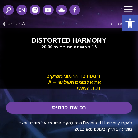
EN
פתח סרגל נגישות
לאירוע הקודם
לאירוע הבא
DISTORTED HARMONY
16 באוגוסט יום חמישי 20:00
דיסטורטד הרמוני משיקים
את אלבומם השלישי – A
WAY OUT!
רכישת כרטיס
להקת Distorted Harmony הינה להקת פרוג מטאל מודרני אשר
מופיעה בארץ ובעולם מאז 2012.