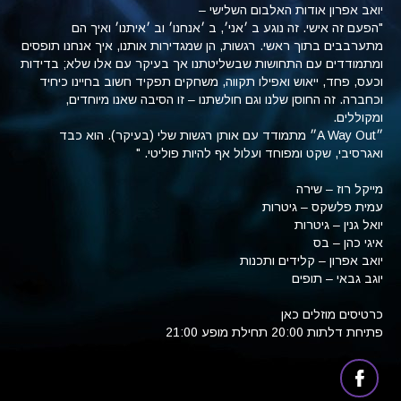
יואב אפרון אודות האלבום השלישי –
"הפעם זה אישי. זה נוגע ב ׳אני׳, ב ׳אנחנו׳ וב ׳איתנו׳ ואיך הם
מתערבבים בתוך ראשי. רגשות, הן שמגדירות אותנו, איך אנחנו תופסים
ומתמודדים עם התחושות שבשליטתנו אך בעיקר עם אלו שלא; בדידות
וכעס, פחד, ייאוש ואפילו תקווה, משחקים תפקיד חשוב בחיינו כיחיד
וכחברה. זה החוסן שלנו וגם חולשתנו – זו הסיבה שאנו מיוחדים,
ומקוללים.
״A Way Out״ מתמודד עם אותן רגשות שלי (בעיקר). הוא כבד
ואגרסיבי, שקט ומפוחד ועלול אף להיות פוליטי. "
מייקל רוז – שירה
עמית פלשקס – גיטרות
יואל גנין – גיטרות
איגי כהן – בס
יואב אפרון – קלידים ותכנות
יוגב גבאי – תופים
כרטיסים מוזלים כאן
פתיחת דלתות 20:00 תחילת מופע 21:00