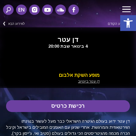
EN
פתח סרגל נגישות
לאירוע הקודם
לאירוע הבא
דן עטר
4 בינואר שבת 20:00
מופע השקת אלבום
דן עטר ביוטיוב
רכישת כרטיס
דן עטר ידוע בעולם הגיטרה הישראלי כבר מעל לעשור בנגינתו
הווירטואוזית והמרגשת. אחרי שניגן עם האומנים המובילים בישראל וקיבל
הכרה מכמה מהגיטריסטים הכי גדולים בעולם (סטיב ואי, ג'ייסון בקר),