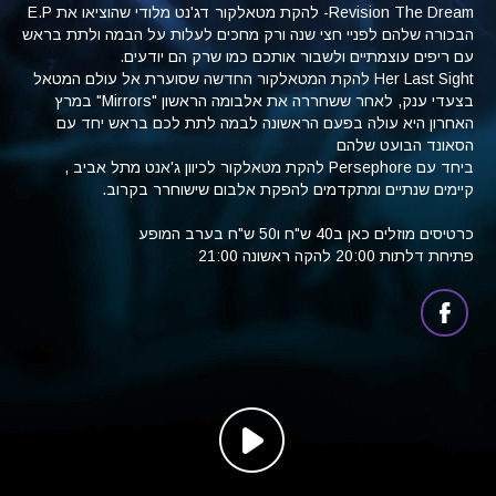
Revision The Dream- להקת מטאלקור דג'נט מלודי שהוציאו את E.P
הבכורה שלהם לפניי חצי שנה ורק מחכים לעלות על הבמה ולתת בראש
עם ריפים עוצמתיים ולשבור אותכם כמו שרק הם יודעים.
Her Last Sight להקת המטאלקור החדשה שסוערת אל עולם המטאל
בצעדי ענק, לאחר ששחררה את אלבומה הראשון "Mirrors" במרץ
האחרון היא עולה בפעם הראשונה לבמה לתת לכם בראש יחד עם
הסאונד הבועט שלהם
ביחד עם Persephore להקת מטאלקור לכיוון ג'אנט מתל אביב ,
קיימים שנתיים ומתקדמים להפקת אלבום שישוחרר בקרוב.
כרטיסים מוזלים כאן ב40 ש"ח ו50 ש"ח בערב המופע
פתיחת דלתות 20:00 להקה ראשונה 21:00