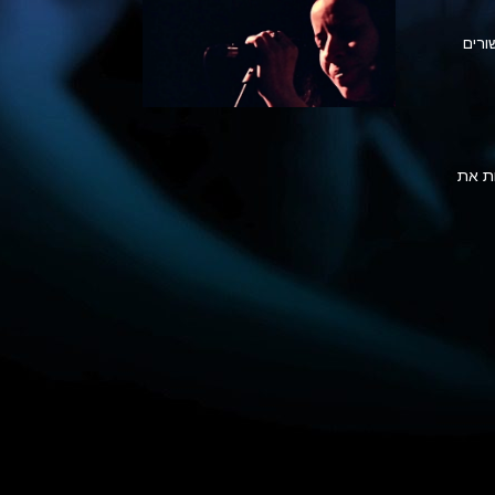
ורים
חת את