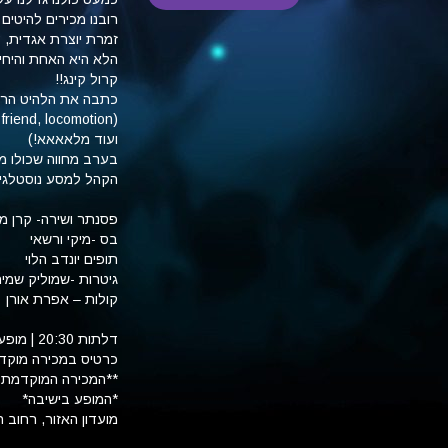
רובנו מכירים להיטים
זמרת יוצרת אגדית, ע
הלא היא האחת והיחי
קרול קינג!!
כתבה את הלהיט הראשון שלה בגיל 15
(Will you still love me tomorrow, natural woman, you've got a friend, locomotion !
ועוד מלאאאא!)
בערב מחווה שכולו מו
הקהל למסע נוסטלגי ו
פסנתר ושירה- קרן מ
בס -מיקי ורשאי
תופים יונדב הלוי
גיטרות -שמוליק שמיר
קולות – אפרת אורן
דלתות 20:30 | מופע 21:30
כרטיס במכירה מוקדמת 80 ש"ח | כרטיס בקופה
**המכירה המוקדמת נ
*המופע בישיבה*
מועדון האזור, רחוב הרכב 13, ת