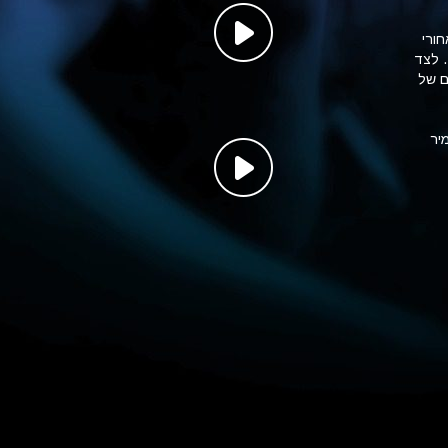
חורי
. לצד
ם של
יר