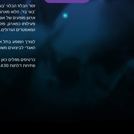
זמר הבלוז הבלגי 'בו
'בוגי בוי', הלוא מא
ארגון מופעים של אומנ
פעילותו כמארגן, פול
המאסטרים הגדולים.
לצורך המופע בתל אב
האגדי לביצועים משו
כרטיסים מוזלים כאן ב70 ש"ח או 80 ש"ח בדל
פתיחת דלתות 14:00 תחילת מופע 15:00