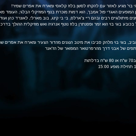
גי בוי' מגיע לאזור עם להקתו לסשן בלוז קלאסי ומארח את אפרים שמיר!
רגן המופעים האגדי פול אמבך, הוא דמות מוכרת בנוף המוזיקלי הבלגי, העומד מא
ים מיתולוגיים רבים ובהם ריי צ'ארלס, בי בי קינג, בוב מארלי, לאונרד כהן ועוד
 בכובע בוגי בוי הוא זמר ופסנתרן בלוז נוטף אנרגיה ואש מוזיקלית ההולך בדרכ
יב, בוגי בוי מלהק סביבו את מיטב הנגנים מהדור הצעיר ומארח את אפרים שמ
תפים של אבני דרך מהרפרטואר המפואר של הז'אנר
תות