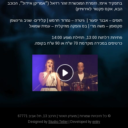
בתפקיד איימי, הזמרת המוכשרת זוהר רזיאל (״אמריקן איידול״, הכוכב
הבא, אקס פקטור לאירוויזיון)
תופים – אבנר יסעור | גיטרה – נמרוד חרמש | קלידים- שגיב גרינשפן
סקסופון – משה מרי | בס והפקה מוזיקלית – עמית שמואל
פתיחת דלתות 13:00, תחילת מופע 14:00
כרטיסים במכירה מוקדמת 70 ש"ח או 90 ש"ח בקופה.
© כל הזכויות שמורות | מועדון האזור | הרכב 13, תל-אביב 67771
Designed by
Studio Teller
| Developed by
entry