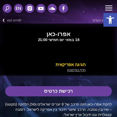
EN
פתח סרגל נגישות
לאירוע הקודם
לאירוע הבא
אפרו-כאן
16 במאי יום חמישי 21:00
חגיגה אפריקאית
הדף בפייסבוק
רכישת כרטיס
להקת אפרו-כאן הינה הרכב של 8 יוצרים ישראלים וסולן הלהקה (מקונגו)
– שירובין נגמבה. הרכב שיוצר חיבור בין אפריקה לישראל. רומבה
קונגולזית עם תיבול ארץ ישראלי.